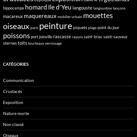
homard
Ile d'Yeu
langouste
hippocampe
langoustine
lançons
mouettes
maquereaux
macareux
mobilier urbain
peinture
oiseaux
piquets
point du jour
paris
plage
poissons
rascasse
port joinville
saint-briac
saint-sauveur
rayons
toits
sternes
tourteaux
vernissage
CATÉGORIES
Communication
Crustacés
Exposition
Nature morte
Non classé
Oiseaux