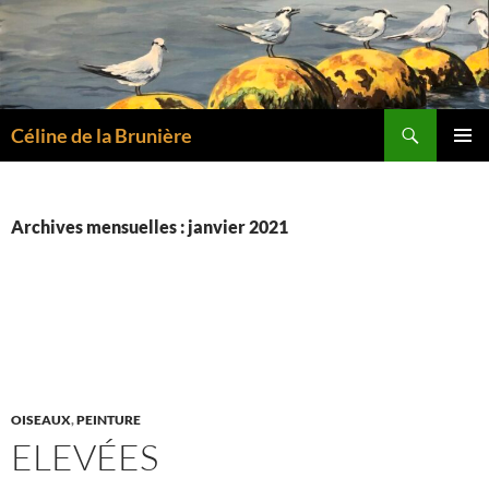
Aller
au
contenu
Recherche
Céline de la Brunière
MENU
PRINCI
Archives mensuelles : janvier 2021
OISEAUX
,
PEINTURE
ELEVÉES