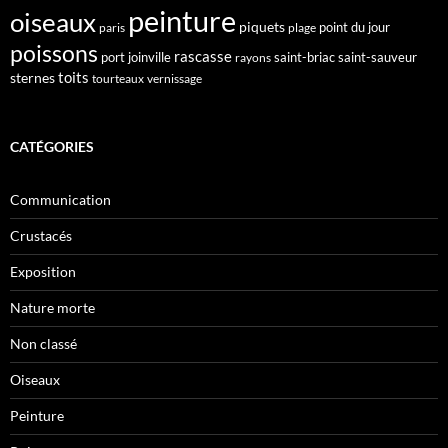
peinture
oiseaux
piquets
point du jour
paris
plage
poissons
rascasse
port joinville
saint-briac
saint-sauveur
rayons
toits
sternes
tourteaux
vernissage
CATÉGORIES
Communication
Crustacés
Exposition
Nature morte
Non classé
Oiseaux
Peinture