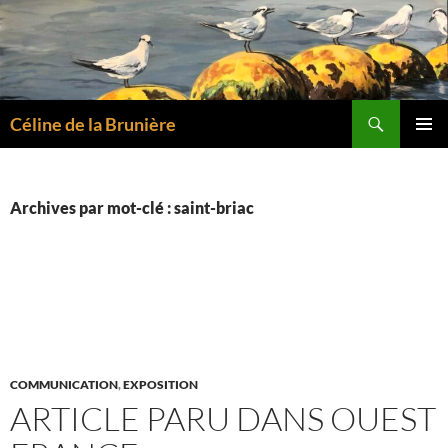
Aller
au
contenu
Recherche
Céline de la Brunière
MENU
PRINCI
Archives par mot-clé : saint-briac
COMMUNICATION
,
EXPOSITION
ARTICLE PARU DANS OUEST