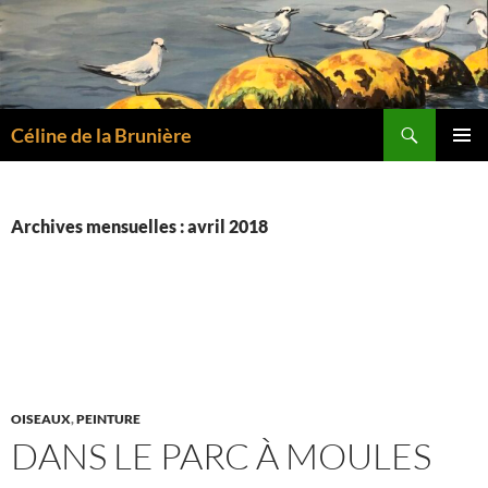
Aller
au
contenu
Recherche
Céline de la Brunière
MENU
PRINCI
Archives mensuelles : avril 2018
OISEAUX
,
PEINTURE
DANS LE PARC À MOULES