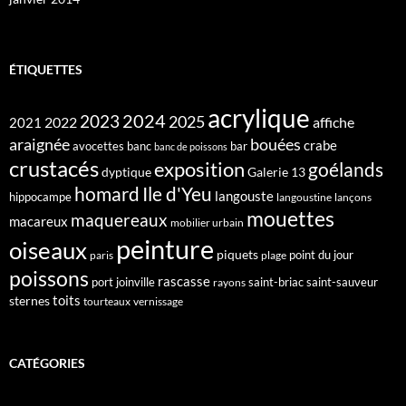
ÉTIQUETTES
acrylique
2024
2023
2025
2022
affiche
2021
araignée
bouées
crabe
avocettes
banc
bar
banc de poissons
crustacés
exposition
goélands
dyptique
Galerie 13
homard
Ile d'Yeu
langouste
hippocampe
langoustine
lançons
mouettes
maquereaux
macareux
mobilier urbain
peinture
oiseaux
piquets
point du jour
paris
plage
poissons
rascasse
port joinville
saint-briac
saint-sauveur
rayons
toits
sternes
tourteaux
vernissage
CATÉGORIES