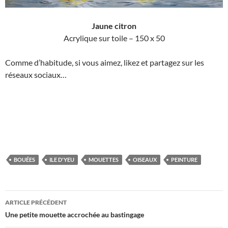
Jaune citron
Acrylique sur toile – 150 x 50
Comme d’habitude, si vous aimez, likez et partagez sur les
réseaux sociaux…
BOUÉES
ILE D'YEU
MOUETTES
OISEAUX
PEINTURE
Navigation
ARTICLE PRÉCÉDENT
des
Une petite mouette accrochée au bastingage