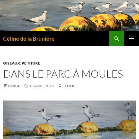
Aller
au
contenu
Recherche
Céline de la Brunière
MENU
PRINCI
OISEAUX
,
PEINTURE
DANS LE PARC À MOULES
IMAGE
16 AVRIL 2018
CELINE