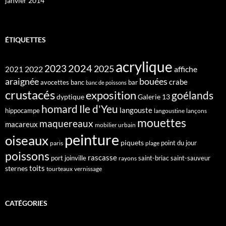
janvier 2014
ÉTIQUETTES
acrylique
2024
2023
2025
2022
affiche
2021
araignée
bouées
crabe
avocettes
banc
bar
banc de poissons
crustacés
exposition
goélands
dyptique
Galerie 13
homard
Ile d'Yeu
langouste
hippocampe
langoustine
lançons
mouettes
maquereaux
macareux
mobilier urbain
peinture
oiseaux
piquets
point du jour
paris
plage
poissons
rascasse
port joinville
saint-briac
saint-sauveur
rayons
toits
sternes
tourteaux
vernissage
CATÉGORIES