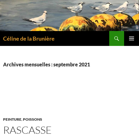
Aller
au
contenu
Recherche
Céline de la Brunière
MENU
PRINCI
Archives mensuelles : septembre 2021
PEINTURE
,
POISSONS
RASCASSE