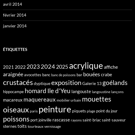
avril 2014
février 2014
janvier 2014
ÉTIQUETTES
acrylique
2024
2023
2025
2022
affiche
2021
araignée
bouées
crabe
avocettes
banc
bar
banc de poissons
crustacés
exposition
goélands
dyptique
Galerie 13
homard
Ile d'Yeu
langouste
hippocampe
langoustine
lançons
mouettes
maquereaux
macareux
mobilier urbain
peinture
oiseaux
piquets
point du jour
paris
plage
poissons
rascasse
port joinville
saint-briac
saint-sauveur
rayons
toits
sternes
tourteaux
vernissage