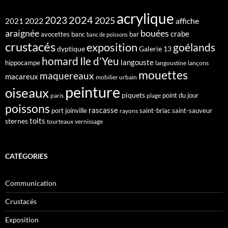
acrylique
2024
2023
2025
2022
affiche
2021
araignée
bouées
crabe
avocettes
banc
bar
banc de poissons
crustacés
exposition
goélands
dyptique
Galerie 13
homard
Ile d'Yeu
langouste
hippocampe
langoustine
lançons
mouettes
maquereaux
macareux
mobilier urbain
peinture
oiseaux
piquets
point du jour
paris
plage
poissons
rascasse
port joinville
saint-briac
saint-sauveur
rayons
toits
sternes
tourteaux
vernissage
CATÉGORIES
Communication
Crustacés
Exposition