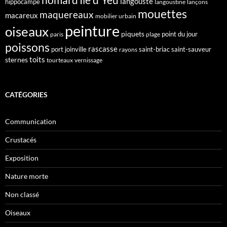
langouste
hippocampe
langoustine
lançons
mouettes
maquereaux
macareux
mobilier urbain
peinture
oiseaux
piquets
point du jour
paris
plage
poissons
rascasse
port joinville
saint-briac
saint-sauveur
rayons
toits
sternes
tourteaux
vernissage
CATÉGORIES
Communication
Crustacés
Exposition
Nature morte
Non classé
Oiseaux