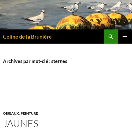
Aller
au
contenu
Recherche
Céline de la Brunière
MENU
PRINCI
Archives par mot-clé : sternes
OISEAUX
,
PEINTURE
JAUNES