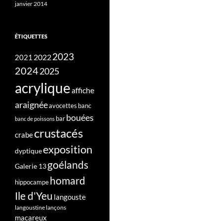
janvier 2014
ÉTIQUETTES
2023
2022
2021
2024
2025
acrylique
affiche
araignée
avocettes
banc
bouées
bar
banc de poissons
crustacés
crabe
exposition
dyptique
goélands
Galerie 13
homard
hippocampe
Ile d'Yeu
langouste
langoustine
lançons
macareux