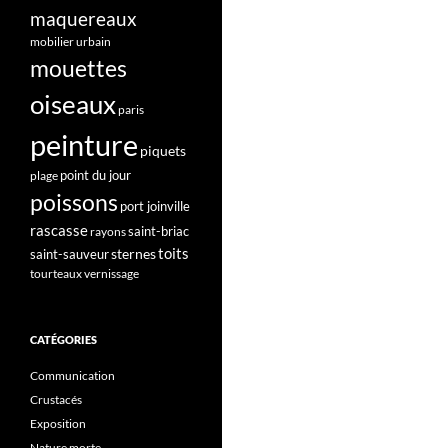
maquereaux
mobilier urbain
mouettes
oiseaux
paris
peinture
piquets
point du jour
plage
poissons
port joinville
rascasse
saint-briac
rayons
toits
sternes
saint-sauveur
tourteaux
vernissage
CATÉGORIES
Communication
Crustacés
Exposition
Nature morte