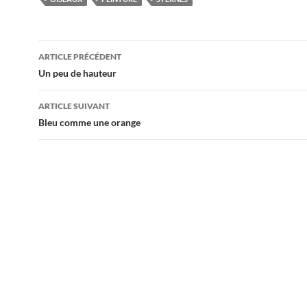
Navigation
ARTICLE PRÉCÉDENT
des
Un peu de hauteur
articles
ARTICLE SUIVANT
Bleu comme une orange