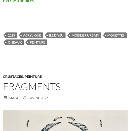
Extraordinaires
2025
ACRYLIQUE
ILE D'YEU
MOBILIER URBAIN
MOUETTES
OISEAUX
PEINTURE
CRUSTACÉS
,
PEINTURE
FRAGMENTS
IMAGE
8 AVRIL 2025