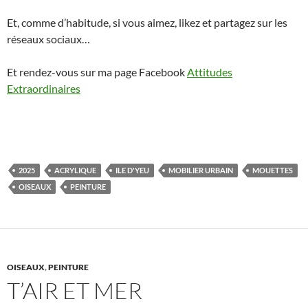
Et, comme d’habitude, si vous aimez, likez et partagez sur les
réseaux sociaux…
Et rendez-vous sur ma page Facebook
Attitudes
Extraordinaires
2025
ACRYLIQUE
ILE D'YEU
MOBILIER URBAIN
MOUETTES
OISEAUX
PEINTURE
OISEAUX
,
PEINTURE
T’AIR ET MER