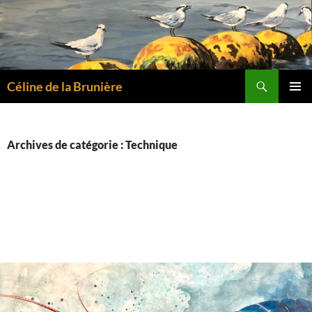
Aller
au
contenu
Recherche
Céline de la Brunière
MENU
PRINCI
Archives de catégorie : Technique