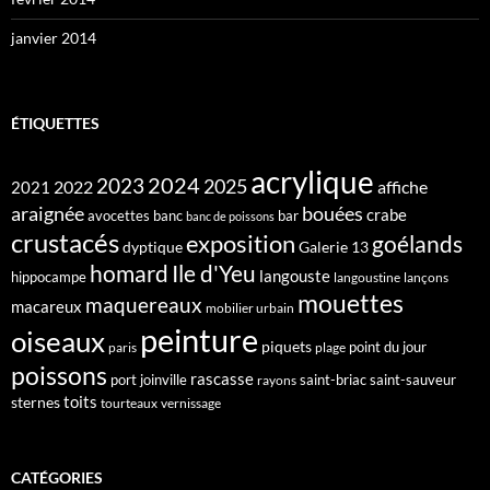
janvier 2014
ÉTIQUETTES
acrylique
2024
2023
2025
2022
affiche
2021
araignée
bouées
crabe
avocettes
banc
bar
banc de poissons
crustacés
exposition
goélands
dyptique
Galerie 13
homard
Ile d'Yeu
langouste
hippocampe
langoustine
lançons
mouettes
maquereaux
macareux
mobilier urbain
peinture
oiseaux
piquets
point du jour
paris
plage
poissons
rascasse
port joinville
saint-briac
saint-sauveur
rayons
toits
sternes
tourteaux
vernissage
CATÉGORIES