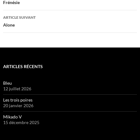
des
Frénésie
articles
ARTICLE SUIVANT
Alone
ARTICLES RÉCENTS
Bleu
12 juillet 2026
Les trois poires
20 janvier 2026
Mikado V
15 décembre 2025