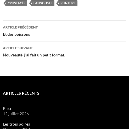
CRUSTACÉS
LANGOUSTE
PEINTURE
Navigation
ARTICLE PRÉCÉDENT
des
Et des poissons
articles
ARTICLE SUIVANT
Nouveauté, j’ai fait un petit format.
ARTICLES RÉCENTS
Bleu
12 juillet 2026
Les trois poires