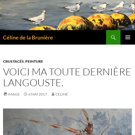
Aller
au
contenu
Recherche
Céline de la Brunière
MENU
PRINCI
CRUSTACÉS
,
PEINTURE
VOICI MA TOUTE DERNIÈRE
LANGOUSTE.
IMAGE
6 MAI 2017
CELINE