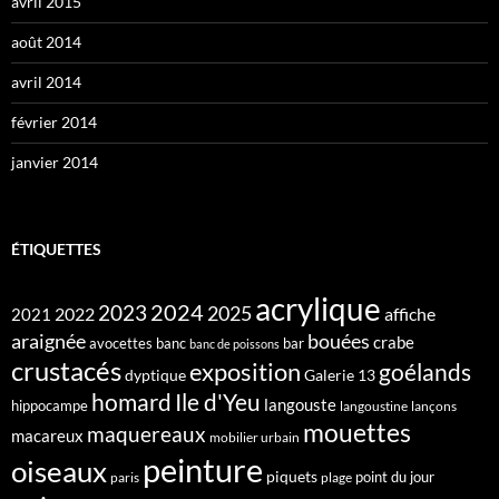
avril 2015
août 2014
avril 2014
février 2014
janvier 2014
ÉTIQUETTES
acrylique
2024
2023
2025
2022
affiche
2021
araignée
bouées
crabe
avocettes
banc
bar
banc de poissons
crustacés
exposition
goélands
dyptique
Galerie 13
homard
Ile d'Yeu
langouste
hippocampe
langoustine
lançons
mouettes
maquereaux
macareux
mobilier urbain
peinture
oiseaux
piquets
point du jour
paris
plage