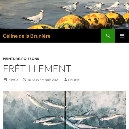
Aller
au
contenu
Recherche
Céline de la Brunière
MENU
PRINCI
PEINTURE
,
POISSONS
FRÉTILLEMENT
IMAGE
10 NOVEMBRE 2021
CELINE