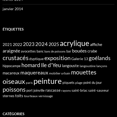
janvier 2014
ÉTIQUETTES
acrylique
2024
2023
2025
2022
affiche
2021
araignée
bouées
crabe
avocettes
banc
bar
banc de poissons
crustacés
exposition
goélands
dyptique
Galerie 13
homard
Ile d'Yeu
langouste
hippocampe
langoustine
lançons
mouettes
maquereaux
macareux
mobilier urbain
peinture
oiseaux
piquets
point du jour
paris
plage
poissons
rascasse
port joinville
saint-briac
saint-sauveur
rayons
toits
sternes
tourteaux
vernissage
CATÉGORIES