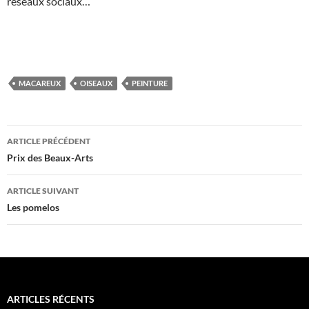
réseaux sociaux…
MACAREUX
OISEAUX
PEINTURE
Navigation
ARTICLE PRÉCÉDENT
des
Prix des Beaux-Arts
articles
ARTICLE SUIVANT
Les pomelos
ARTICLES RÉCENTS