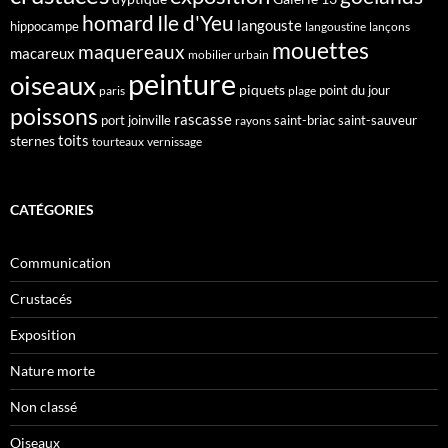
homard
Ile d'Yeu
langouste
hippocampe
langoustine
lançons
mouettes
maquereaux
macareux
mobilier urbain
peinture
oiseaux
piquets
point du jour
paris
plage
poissons
rascasse
port joinville
saint-briac
saint-sauveur
rayons
toits
sternes
tourteaux
vernissage
CATÉGORIES
Communication
Crustacés
Exposition
Nature morte
Non classé
Oiseaux