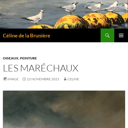
Aller
au
contenu
Recherche
Céline de la Brunière
MENU
PRINCI
OISEAUX
,
PEINTURE
LES MARÉCHAUX
IMAGE
22 NOVEMBRE 2021
CELINE