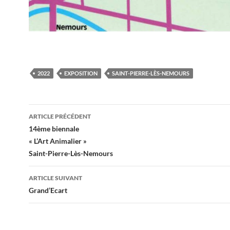
2022
EXPOSITION
SAINT-PIERRE-LÈS-NEMOURS
Navigation
ARTICLE PRÉCÉDENT
des
14ème biennale
« L’Art Animalier »
articles
Saint-Pierre-Lès-Nemours
ARTICLE SUIVANT
Grand’Ecart