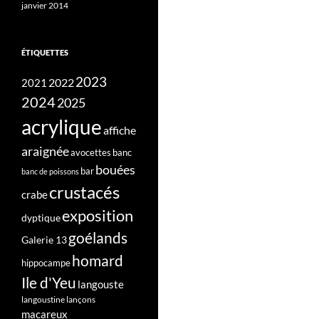
janvier 2014
ÉTIQUETTES
2023
2022
2021
2024
2025
acrylique
affiche
araignée
avocettes
banc
bouées
bar
banc de poissons
crustacés
crabe
exposition
dyptique
goélands
Galerie 13
homard
hippocampe
Ile d'Yeu
langouste
langoustine
lançons
macareux