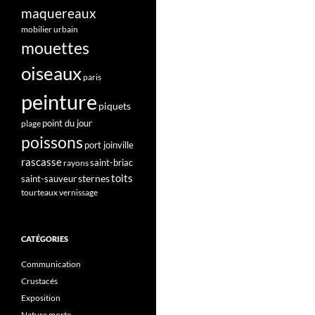
maquereaux
mobilier urbain
mouettes
oiseaux
paris
peinture
piquets
point du jour
plage
poissons
port joinville
rascasse
saint-briac
rayons
toits
sternes
saint-sauveur
tourteaux
vernissage
CATÉGORIES
Communication
Crustacés
Exposition
Nature morte