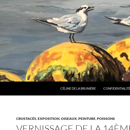
CÉLINE DE LA BRUNIÈRE
CONFIDENTIALITÉ
CRUSTACÉS
,
EXPOSITION
,
OISEAUX
,
PEINTURE
,
POISSONS
VERNISSAGE DE LA 14ÈM