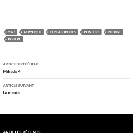
2025
ACRYLIQUE
CÉPHALOPODES
PEINTURE
PIEUVRE
POULPE
Navigation
ARTICLE PRÉCÉDENT
des
Mikado 4
articles
ARTICLE SUIVANT
La meute
ARTICLES RÉCENTS