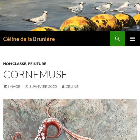
Aller
au
contenu
Recherche
Céline de la Brunière
MENU
PRINCI
NON CLASSÉ
,
PEINTURE
CORNEMUSE
IMAGE
8 JANVIER 2025
CELINE