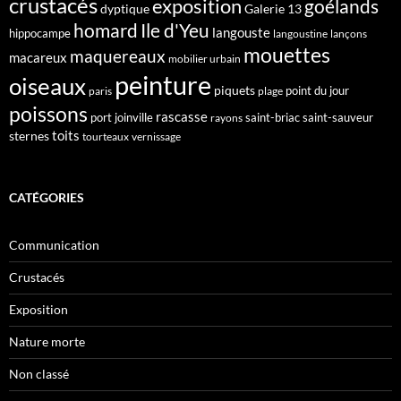
crustacés
exposition
goélands
dyptique
Galerie 13
homard
Ile d'Yeu
langouste
hippocampe
langoustine
lançons
mouettes
maquereaux
macareux
mobilier urbain
peinture
oiseaux
piquets
point du jour
paris
plage
poissons
rascasse
port joinville
saint-briac
saint-sauveur
rayons
toits
sternes
tourteaux
vernissage
CATÉGORIES
Communication
Crustacés
Exposition
Nature morte
Non classé