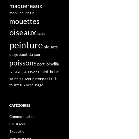
maquereaux
mobilier urbain
mouettes
oiseaux
paris
peinture
piquets
point du jour
plage
poissons
port joinville
rascasse
saint-briac
rayons
toits
sternes
saint-sauveur
tourteaux
vernissage
CATÉGORIES
Communication
Crustacés
Exposition
Nature morte