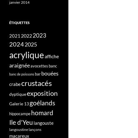
janvier 2014
ÉTIQUETTES
2023
2022
2021
2024
2025
acrylique
affiche
araignée
avocettes
banc
bouées
bar
banc de poissons
crustacés
crabe
exposition
dyptique
goélands
Galerie 13
homard
hippocampe
Ile d'Yeu
langouste
langoustine
lançons
macareux