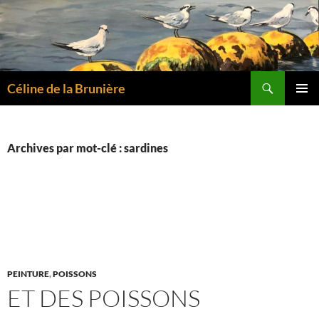
Aller
au
contenu
Recherche
Céline de la Brunière
MENU
PRINCI
Archives par mot-clé : sardines
PEINTURE
,
POISSONS
ET DES POISSONS