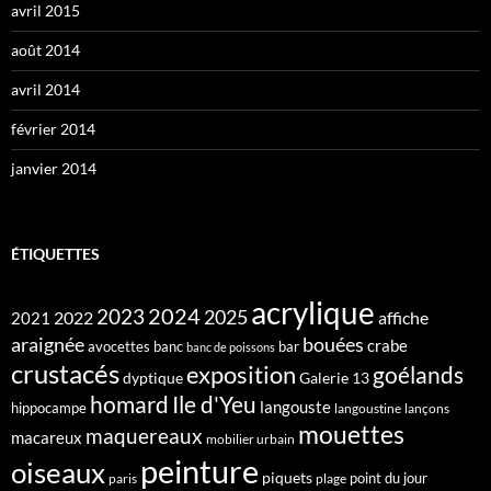
avril 2015
août 2014
avril 2014
février 2014
janvier 2014
ÉTIQUETTES
acrylique
2024
2023
2025
2022
affiche
2021
araignée
bouées
crabe
avocettes
banc
bar
banc de poissons
crustacés
exposition
goélands
dyptique
Galerie 13
homard
Ile d'Yeu
langouste
hippocampe
langoustine
lançons
mouettes
maquereaux
macareux
mobilier urbain
peinture
oiseaux
piquets
point du jour
paris
plage